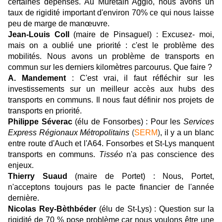
certaines dépenses. Au Muretain Agglo, nous avons un
taux de rigidité important d'environ 70% ce qui nous laisse
peu de marge de manœuvre.
Jean-Louis Coll
(maire de Pinsaguel) : Excusez- moi,
mais on a oublié une priorité : c'est le problème des
mobilités. Nous avons un problème de transports en
commun sur les derniers kilomètres parcourus. Que faire ?
A. Mandement
: C'est vrai, il faut réfléchir sur les
investissements sur un meilleur accès aux hubs des
transports en communs. Il nous faut définir nos projets de
transports en priorité.
Philippe Séverac
(élu de Fonsorbes) : Pour les
Services
Express Régionaux Métropolitains
(
SERM
)
, il y a un blanc
entre route d'Auch et l'A64. Fonsorbes et St-Lys manquent
transports en communs.
Tisséo
n'a pas conscience des
enjeux.
Thierry Suaud
(maire de Portet) : Nous, Portet,
n'acceptons toujours pas le pacte financier de l'année
dernière.
Nicolas Rey-Bèthbéder
(élu de St-Lys) : Question sur la
rigidité de 70 % pose problème car nous voulons être une