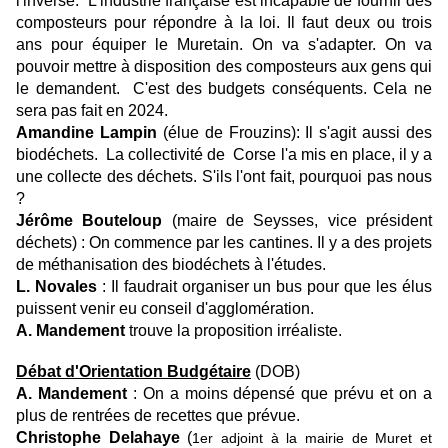
l'inverse. L'industrie française est incapable de fournir des
composteurs pour répondre à la loi. Il faut deux ou trois
ans pour équiper le Muretain. On va s'adapter. On va
pouvoir mettre à disposition des composteurs aux gens qui
le demandent. C'est des budgets conséquents. Cela ne
sera pas fait en 2024.
Amandine Lampin
(élue de Frouzins): Il s'agit aussi des
biodéchets. La collectivité de Corse l'a mis en place, il y a
une collecte des déchets. S'ils l'ont fait, pourquoi pas nous
?
Jérôme Bouteloup
(maire de Seysses, vice président
déchets) : On commence par les cantines. Il y a des projets
de méthanisation des biodéchets à l'études.
L. Novales
: Il faudrait organiser un bus pour que les élus
puissent venir eu conseil d'agglomération.
A. Mandement
trouve la proposition irréaliste.
Débat d'Orientation Budgétaire
(DOB)
A. Mandement
: On a moins dépensé que prévu et on a
plus de rentrées de recettes que prévue.
Christophe
Delahaye
(
1er adjoint à la mairie de Muret et