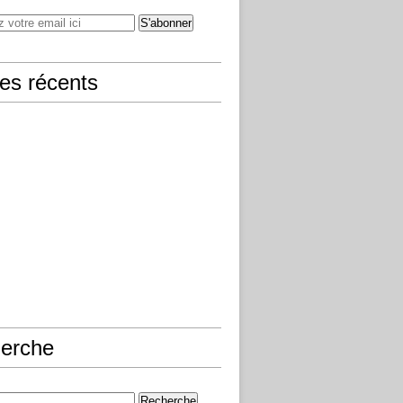
les récents
erche