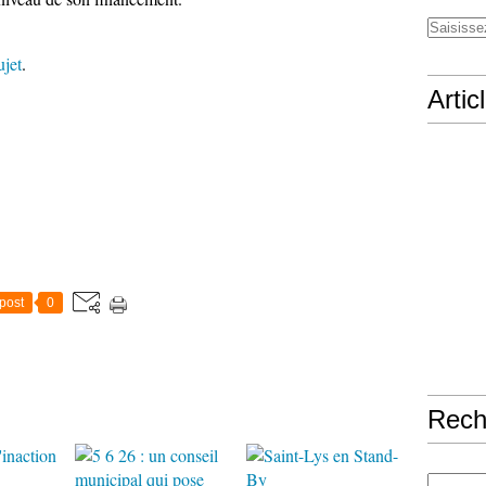
ujet
.
Artic
post
0
Rech