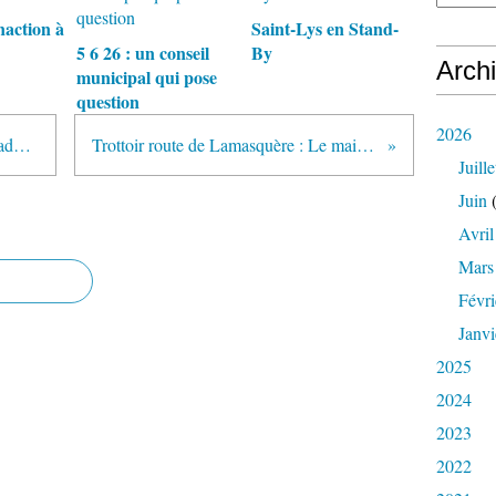
naction à
Saint-Lys en Stand-
5 6 26 : un conseil
By
Arch
municipal qui pose
question
2026
31 3 25 : Le budget de Saint-Lys adopté de justesse
Trottoir route de Lamasquère : Le maire se contredit !
Juille
Juin
(
Avril
Mars
Févri
Janvi
2025
2024
2023
2022