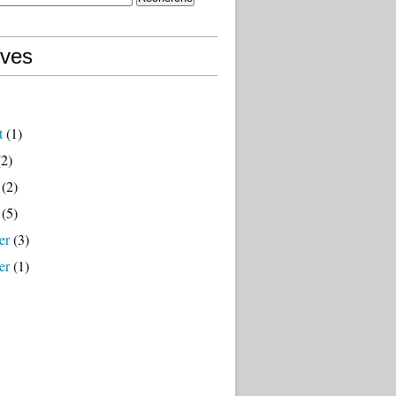
ives
t
(1)
2)
(2)
(5)
er
(3)
er
(1)