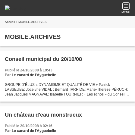
MENU
Accueil
» MOBILE.ARCHIVES
MOBILE.ARCHIVES
Conseil municipal du 20/10/08
Publié le 24/10/2008 à 19:43
Par
Le canard de l'Ayguebelle
GROUPE D’ÉLUS « DYNAMISME ET QUALITÉ DE VIE » Patrick
LASSEUBE; Jocelyne VIDAL ; Bernard TARRIDE; Marie-Thérèse PÉRUCH;
Jean Jacques MAGNAVAL; Isabelle FOURNIER « Les échos » du Conseil
Municipal du 20 Octobre 2008 Onze délibérations concernant la vie...
Un château d'eau monstrueux
Publié le 20/10/2008 à 02:16
Par
Le canard de l'Ayguebelle