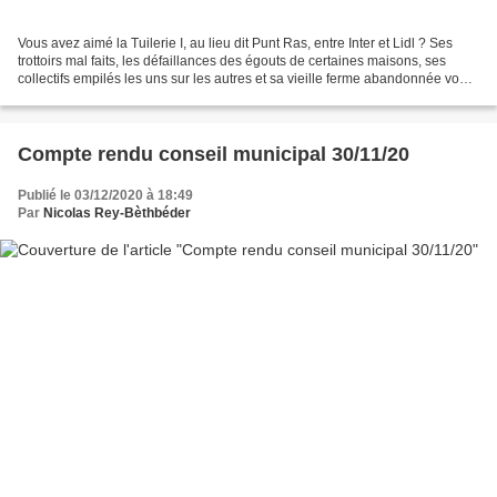
Vous avez aimé la Tuilerie I, au lieu dit Punt Ras, entre Inter et Lidl ? Ses
trottoirs mal faits, les défaillances des égouts de certaines maisons, ses
collectifs empilés les uns sur les autres et sa vieille ferme abandonnée vous
ont enchanté ? Vous...
Compte rendu conseil municipal 30/11/20
Publié le 03/12/2020 à 18:49
Par
Nicolas Rey-Bèthbéder