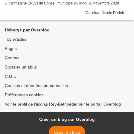
CR d'Imagine St-Lys du Conseil municipal du lundi 30 novembre 2020
___________________________________________________________
______________________________________ Vos élus : Nicole Dédébat,
Nicolas Rey-Bèthbéder, Jean-Jacques Magnaval, Thierry Andrau,...
Hébergé par Overblog
Top articles
Pages
Contact
Signaler un abus
C.G.U.
Cookies et données personnelles
Préférences cookies
Voir le profil de Nicolas Rey-Bèthbéder sur le portail Overblog
Créer un blog sur Overblog
Créer un blog