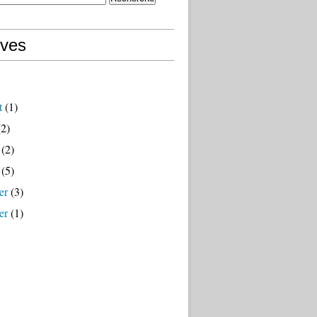
ives
t
(1)
2)
(2)
(5)
er
(3)
er
(1)