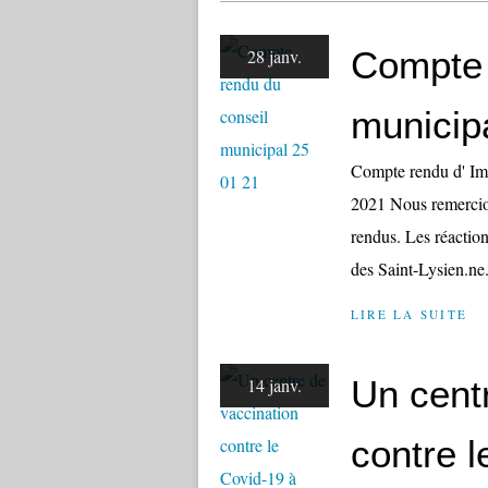
Compte 
28 janv.
municip
Compte rendu d' Ima
2021 Nous remercion
rendus. Les réactio
des Saint-Lysien.ne.s
LIRE LA SUITE
Un cent
14 janv.
contre l