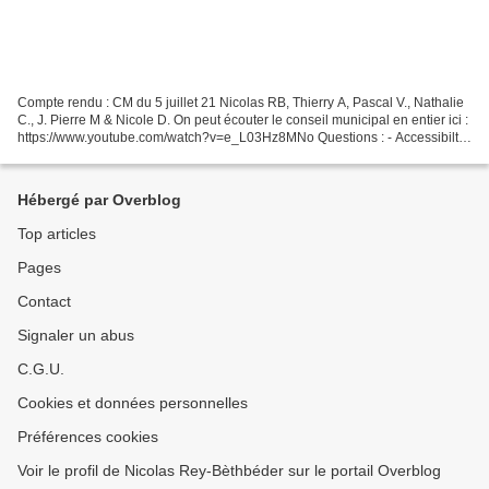
Compte rendu : CM du 5 juillet 21 Nicolas RB, Thierry A, Pascal V., Nathalie
C., J. Pierre M & Nicole D. On peut écouter le conseil municipal en entier ici :
https://www.youtube.com/watch?v=e_L03Hz8MNo Questions : - Accessibilté
- collecte des cartons...
Hébergé par Overblog
Top articles
Pages
Contact
Signaler un abus
C.G.U.
Cookies et données personnelles
Préférences cookies
Voir le profil de Nicolas Rey-Bèthbéder sur le portail Overblog