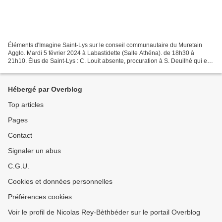
Éléments d'Imagine Saint-Lys sur le conseil communautaire du Muretain
Agglo. Mardi 5 février 2024 à Labastidette (Salle Athéna). de 18h30 à
21h10. Élus de Saint-Lys : C. Louit absente, procuration à S. Deuilhé qui est
arrivé avec une demie-heure de retard...
Hébergé par Overblog
Top articles
Pages
Contact
Signaler un abus
C.G.U.
Cookies et données personnelles
Préférences cookies
Voir le profil de Nicolas Rey-Bèthbéder sur le portail Overblog