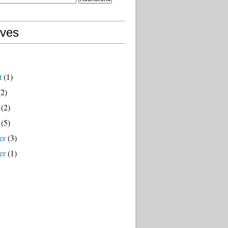
ives
t
(1)
2)
(2)
(5)
er
(3)
er
(1)