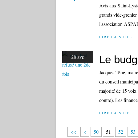
Avis aux Saint-Lysi
grands vide-grenier
l'association ASPAR
LIRE LA SUITE
Le budg
28 avr.
Jacques Tène, maire
du conseil municipal
majorité de 15 voix 
contre). Les finances
LIRE LA SUITE
1
2
3
4
<<
<
50
51
52
53