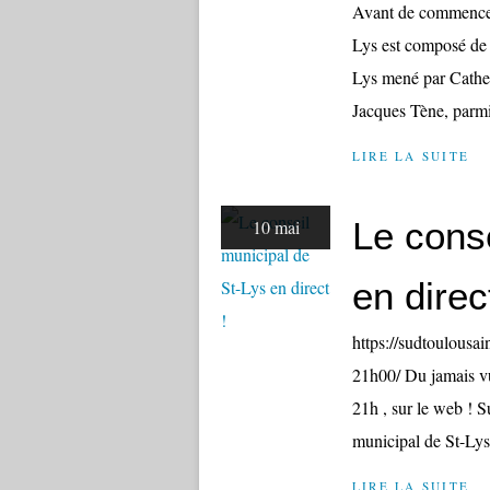
Avant de commencer 
Lys est composé de 2
Lys mené par Cathe
Jacques Tène, parmis
LIRE LA SUITE
Le conse
10 mai
en direct
https://sudtoulousai
21h00/ Du jamais vu
21h , sur le web ! S
municipal de St-Lys 
LIRE LA SUITE