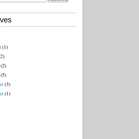
ives
t
(1)
2)
(2)
(5)
er
(3)
er
(1)