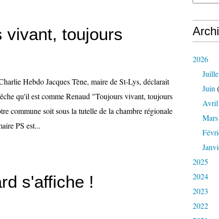
 vivant, toujours
Arch
2026
Juille
harlie Hebdo Jacques Tène, maire de St-Lys, déclarait
Juin
(
êche qu'il est comme Renaud "Toujours vivant, toujours
Avril
tre commune soit sous la tutelle de la chambre régionale
Mars
aire PS est...
Févri
Janvi
2025
2024
d s'affiche !
2023
2022