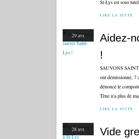
St-Lys est sous tutell
LIRE LA SUITE
Aidez-n
29 avr.
!
SAUVONS SAINT-LYS 
ont démissionné, 7 a
dénoncé le comport
Tène n'a plus de maj
LIRE LA SUITE
Vide gre
28 avr.